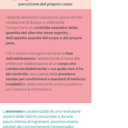
percezione del proprio corpo
.
I disturbi alimentari esprimono una profonda
condizione di disagio e sofferenza.
Comportano un
controllo ossessivo della
quantità del cibo che viene ingerito,
dell'aspetto assunto dal corpo e del proprio
peso
.
I DCA spesso insorgono durante la
fase
dell'adolescenza
: l'adolescente si trova alle
prese con l'elaborazione di un
corpo che
cambia inevitabilmente
e
sul quale non si ha
più controllo
, sia a causa della
pressione
sociale per conformarsi a standard di bellezza
irrealistici
e della crescente preoccupazione
per il peso e la forma fisica.
L'
anoressia
è caratterizzata da una restrizione
severa delle calorie consumate e da una
paura intensa di ingrassare, possono essere
adottati dei comportamenti compensativi