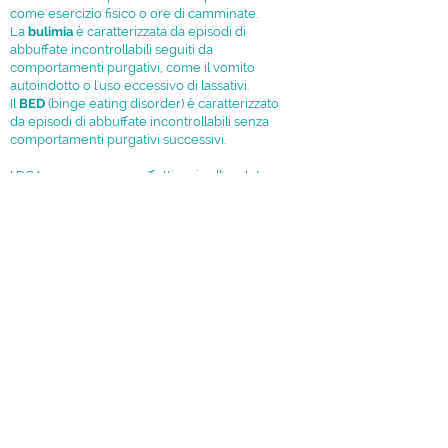
come esercizio fisico o ore di camminate.
La
bulimia
è caratterizzata da episodi di
abbuffate incontrollabili seguiti da
comportamenti purgativi, come il vomito
autoindotto o l'uso eccessivo di lassativi.
Il
BED
(binge eating disorder) è caratterizzato
da episodi di abbuffate incontrollabili senza
comportamenti purgativi successivi.
I DCA possono avere effetti seri sulla salute
fisica causando disagi fisici nel lungo termine
e sono spesso associati a
depressione
e
isolamento sociale
.
Per prevenire e trattare questi disturbi, è
importante che gli adolescenti ricevano un
supporto tempestivo e adeguato
. Questo può
includere terapia individuale o di gruppo,
supporto da parte della famiglia e degli amici,
affiancato sempre dall'intervento di un
nutrizionista
.
TORNA ALLA PAGINA DELLE INFORMAZIONI